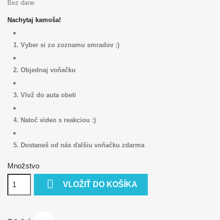
Bez dane
Nachytaj kamoša!
1. Vyber si zo zoznamu smradov :)
2. Objednaj voňačku
3. Vlož do auta obeti
4. Natoč video s reakciou :)
5. Dostaneš od nás ďalšiu voňačku zdarma
Množstvo

VLOŽIŤ DO KOŠÍKA