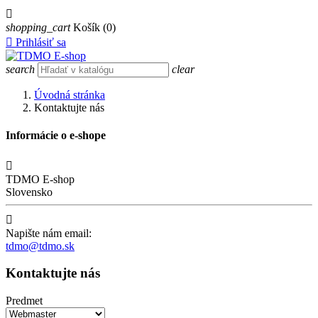

shopping_cart
Košík
(0)

Prihlásiť sa
search
clear
Úvodná stránka
Kontaktujte nás
Informácie o e-shope

TDMO E-shop
Slovensko

Napište nám email:
tdmo@tdmo.sk
Kontaktujte nás
Predmet