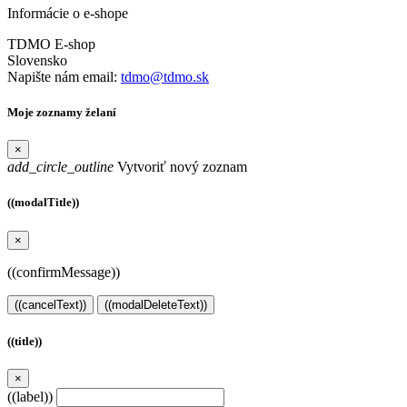
Informácie o e-shope
TDMO E-shop
Slovensko
Napište nám email:
tdmo@tdmo.sk
Moje zoznamy želaní
×
add_circle_outline
Vytvoriť nový zoznam
((modalTitle))
×
((confirmMessage))
((cancelText))
((modalDeleteText))
((title))
×
((label))