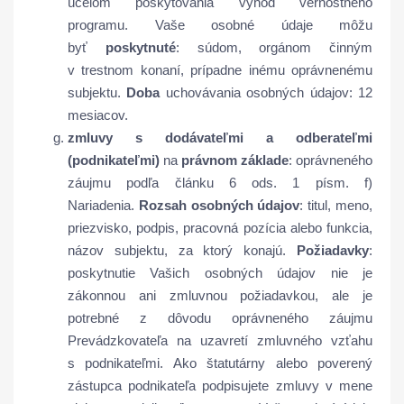
účelom poskytovania výhod vernostného
programu. Vaše osobné údaje môžu
byť
poskytnuté
: súdom, orgánom činným
v trestnom konaní, prípadne inému oprávnenému
subjektu.
Doba
uchovávania osobných údajov: 12
mesiacov.
zmluvy s dodávateľmi a odberateľmi
(podnikateľmi)
na
právnom základe
: oprávneného
záujmu podľa článku 6 ods. 1 písm. f)
Nariadenia.
Rozsah osobných údajov
: titul, meno,
priezvisko, podpis, pracovná pozícia alebo funkcia,
názov subjektu, za ktorý konajú.
Požiadavky
:
poskytnutie Vašich osobných údajov nie je
zákonnou ani zmluvnou požiadavkou, ale je
potrebné z dôvodu oprávneného záujmu
Prevádzkovateľa na uzavretí zmluvného vzťahu
s podnikateľmi. Ako štatutárny alebo poverený
zástupca podnikateľa podpisujete zmluvy v mene