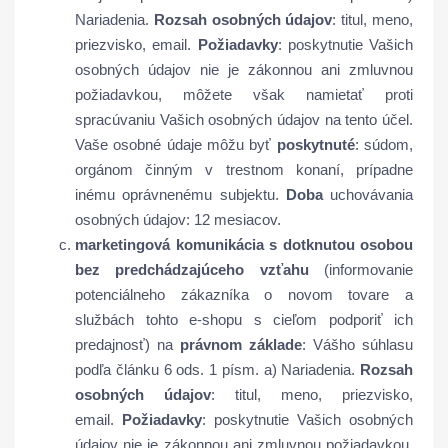
Nariadenia.
Rozsah osobných údajov
: titul, meno,
priezvisko, email.
Požiadavky
: poskytnutie Vašich
osobných údajov nie je zákonnou ani zmluvnou
požiadavkou, môžete však namietať proti
spracúvaniu Vašich osobných údajov na tento účel.
Vaše osobné údaje môžu byť
poskytnuté
: súdom,
orgánom činným v trestnom konaní, prípadne
inému oprávnenému subjektu.
Doba
uchovávania
osobných údajov: 12 mesiacov.
marketingová komunikácia s dotknutou osobou
bez predchádzajúceho vzťahu
(informovanie
potenciálneho zákazníka o novom tovare a
službách tohto e-shopu s cieľom podporiť ich
predajnosť) na
právnom základe
: Vášho súhlasu
podľa článku 6 ods. 1 písm. a) Nariadenia.
Rozsah
osobných údajov
: titul, meno, priezvisko,
email.
Požiadavky
: poskytnutie Vašich osobných
údajov nie je zákonnou ani zmluvnou požiadavkou.