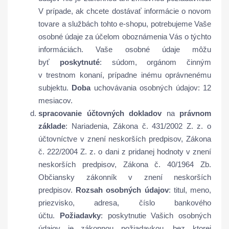
V prípade, ak chcete dostávať informácie o novom
tovare a službách tohto e-shopu, potrebujeme Vaše
osobné údaje za účelom oboznámenia Vás o týchto
informáciách. Vaše osobné údaje môžu
byť
poskytnuté
: súdom, orgánom činným
v trestnom konaní, prípadne inému oprávnenému
subjektu.
Doba
uchovávania osobných údajov: 12
mesiacov.
spracovanie účtovných dokladov
na
právnom
základe
: Nariadenia, Zákona č. 431/2002 Z. z. o
účtovníctve v znení neskorších predpisov, Zákona
č. 222/2004 Z. z. o dani z pridanej hodnoty v znení
neskorších predpisov, Zákona č. 40/1964 Zb.
Občiansky zákonník v znení neskorších
predpisov.
Rozsah osobných údajov
: titul, meno,
priezvisko, adresa, číslo bankového
účtu.
Požiadavky
: poskytnutie Vašich osobných
údajov je zákonnou požiadavkou, bez ktorej