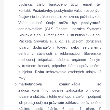
bydliska, číslo bankového účtu, email, tel.
kontakt.
Požiadavky
: poskytnutie Vašich osobných
údajov nie je zákonnou, ale zmluvnou požiadavkou.
Vaše osobné údaje môžu byť
poskytnuté
:
doručovateľom (GLS General Logistics Systems
Slovakia s.r.o., Direct Parcel Distribution SK s.r.o.,
Packeta Slovakia s. r. o.) za účelom doručenia
tovaru, dodávateľom tovaru alebo servisnému
centru v súvislosti s reklamáciou, Slovenskej
obchodnej inšpekcii, súdom, orgánom činným
v trestnom konaní, prípadne inému oprávnenému
subjektu.
Doba
uchovávania osobných údajov: 3
roky.
marketingová komunikácia so
zákazníkom
(informovanie zákazníka o novom
tovare a službách tohto e-shopu s cieľom podporiť
ich predajnosť) na
právnom základe
: oprávneného
záujmu podľa článku 6 ods. 1 písm. f)