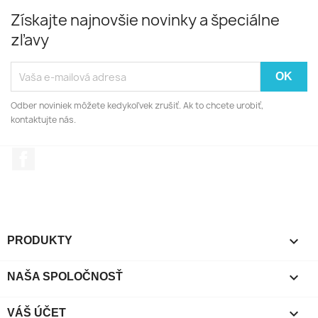
Získajte najnovšie novinky a špeciálne
zľavy
Odber noviniek môžete kedykoľvek zrušiť. Ak to chcete urobiť,
kontaktujte nás.
Facebook

PRODUKTY

NAŠA SPOLOČNOSŤ

VÁŠ ÚČET