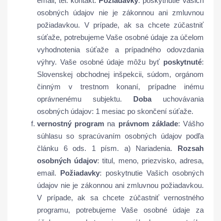
email, tel. kontakt.
Požiadavky
: poskytnutie Vašich
osobných údajov nie je zákonnou ani zmluvnou
požiadavkou. V prípade, ak sa chcete zúčastniť
súťaže, potrebujeme Vaše osobné údaje za účelom
vyhodnotenia súťaže a prípadného odovzdania
výhry. Vaše osobné údaje môžu byť
poskytnuté
:
Slovenskej obchodnej inšpekcii, súdom, orgánom
činným v trestnom konaní, prípadne inému
oprávnenému subjektu.
Doba
uchovávania
osobných údajov: 1 mesiac po skončení súťaže.
vernostný program
na
právnom základe
: Vášho
súhlasu so spracúvaním osobných údajov podľa
článku 6 ods. 1 písm. a) Nariadenia.
Rozsah
osobných údajov
: titul, meno, priezvisko, adresa,
email.
Požiadavky
: poskytnutie Vašich osobných
údajov nie je zákonnou ani zmluvnou požiadavkou.
V prípade, ak sa chcete zúčastniť vernostného
programu, potrebujeme Vaše osobné údaje za