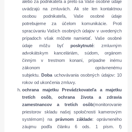
alebo za podnikateľa a preto sa Vaše osobné údaje
uvádzajú na zmluvách. Ak ste len kontaktnou
osobou podnikateľa, Vaše osobné údaje
potrebujeme za účelom komunikácie. Proti
spracúvaniu Vašich osobných údajov v uvedených
prípadoch však môžete namietať. Vaše osobné
údaje môžu byť
poskytnuté
: zmluvným
advokátskym kanceláriám, súdom, orgánom
činným v trestnom konaní, prípadne inému
zákonom oprávnenému
subjektu.
Doba
uchovávania osobných údajov: 10
rokov od ukončenia zmluvy.
ochrana majetku Prevádzkovateľa a majetku
tretích osôb,
ochrana života a zdravia
zamestnancov a tretích osôb
(monitorovanie
priestorov skladu našej spoločnosti kamerovým
systémom) na
právnom základe
: oprávneného
záujmu podľa článku 6 ods. 1 písm. f)