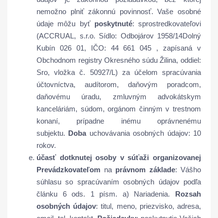
nemožno plniť zákonnú povinnosť. Vaše osobné
údaje môžu byť
poskytnuté
: sprostredkovateľovi
(ACCRUAL, s.r.o. Sídlo: Odbojárov 1958/14Dolný
Kubín 026 01, IČO: 44 661 045 , zapísaná v
Obchodnom registry Okresného súdu Žilina, oddiel:
Sro, vložka č. 50927/L) za účelom spracúvania
účtovníctva, audítorom, daňovým poradcom,
daňovému úradu, zmluvným advokátskym
kanceláriám, súdom, orgánom činným v trestnom
konaní, prípadne inému oprávnenému
subjektu.
Doba
uchovávania osobných údajov: 10
rokov.
účasť dotknutej osoby v súťaži organizovanej
Prevádzkovateľom
na
právnom základe
: Vášho
súhlasu so spracúvaním osobných údajov podľa
článku 6 ods. 1 písm. a) Nariadenia.
Rozsah
osobných údajov
: titul, meno, priezvisko, adresa,