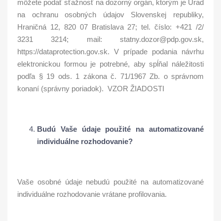
môžete podať sťažnosť na dozorný orgán, ktorým je Úrad
na ochranu osobných údajov Slovenskej republiky,
Hraničná 12, 820 07 Bratislava 27; tel. číslo: +421 /2/
3231 3214; mail: statny.dozor@pdp.gov.sk,
https://dataprotection.gov.sk. V prípade podania návrhu
elektronickou formou je potrebné, aby spĺňal náležitosti
podľa § 19 ods. 1 zákona č. 71/1967 Zb. o správnom
konaní (správny poriadok). VZOR ŽIADOSTI
Budú Vaše údaje použité na automatizované
individuálne rozhodovanie?
Vaše osobné údaje nebudú použité na automatizované
individuálne rozhodovanie vrátane profilovania.