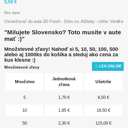
5,50 €
Bez dane
Osviežovač do auta 3D Fresh - Dóm sv. Alžbety - vôňa: Vanilka
"Milujete Slovensko? Toto musíte v aute
mať :)"
Množstevné zľavy! Nahoď si 5, 10, 50, 100, 500
alebo aj 1000ks do košíka a sleduj ako cena za
kus klesne :)
LEN ONLINE
Množstevné zľavy
Jednotková
Množstvo
Ušetríte
zľava
5
1,70 €
8,50 €
10
1,85 €
18,50 €
50
2,30 €
115,00 €