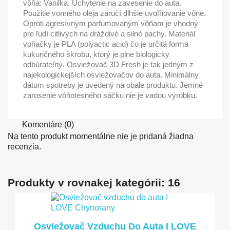
vôňa: Vanilka. Uchytenie na zavesenie do auta.
Použitie vonného oleja zaručí dlhšie uvoľňovanie vône.
Oproti agresívnym parfumovaným vôňam je vhodný
pre ľudí citlivých na dráždivé a silné pachy. Materiál
voňačky je PLA (polyactic acid) čo je určitá forma
kukuričného škrobu, ktorý je plne biologicky
odbúrateľný. Osviežovač 3D Fresh je tak jedným z
najekologickejších osviežovačov do auta. Minimálny
dátum spotreby je uvedený na obale produktu. Jemné
zarosenie vôňotesného sáčku nie je vadou výrobku.
Komentáre (0)
Na tento produkt momentálne nie je pridaná žiadna
recenzia.
Produkty v rovnakej kategórii: 16
Osviežovač Vzduchu Do Auta I LOVE