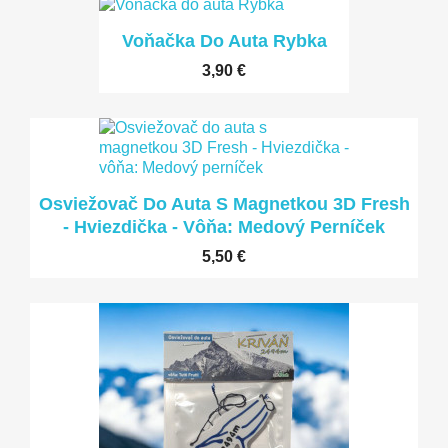
Voňačka Do Auta Rybka
LEN ONLINE
3,90 €
Osviežovač Do Auta S Magnetkou 3D Fresh
LEN ONLINE
- Hviezdička - Vôňa: Medový Perníček
5,50 €
LEN ONLINE